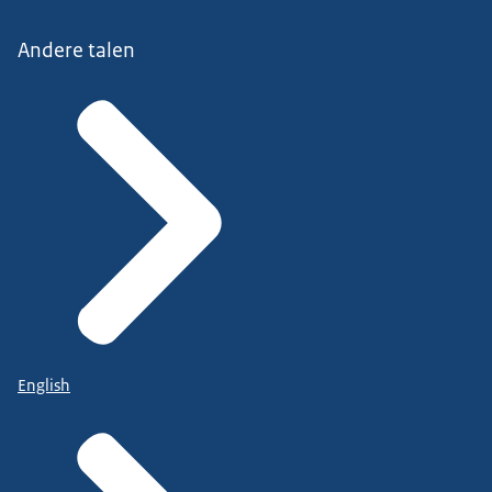
Andere talen
English