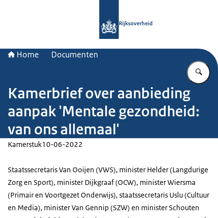
Naar de homepage van Rijksoverheid
Rijksoverheid
Home
Documenten
Vu
Kamerbrief over aanbieding
aanpak 'Mentale gezondheid:
van ons allemaal'
Kamerstuk
10-06-2022
Staatssecretaris Van Ooijen (VWS), minister Helder (Langdurige
Zorg en Sport), minister Dijkgraaf (OCW), minister Wiersma
(Primair en Voortgezet Onderwijs), staatssecretaris Uslu (Cultuur
en Media), minister Van Gennip (SZW) en minister Schouten