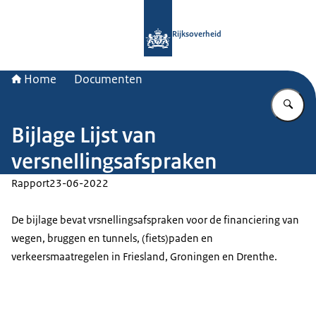
Naar de homepage van Rijksoverheid
Rijksoverheid
Home
Documenten
Vu
Bijlage Lijst van
versnellingsafspraken
Rapport
23-06-2022
De bijlage bevat vrsnellingsafspraken voor de financiering van
wegen, bruggen en tunnels, (fiets)paden en
verkeersmaatregelen in Friesland, Groningen en Drenthe.