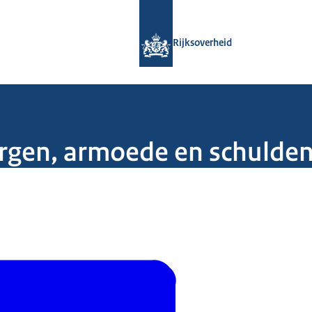
Naar de homepage van Rijksoverheid
Rijksoverheid
orgen, armoede en schulde