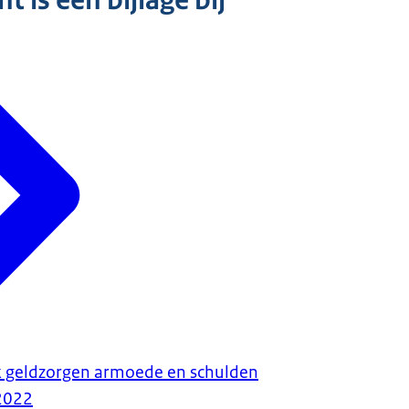
 is een bijlage bij
 geldzorgen armoede en schulden
2022