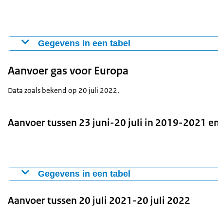
Gegevens in een tabel
Gemiddeld gasverbruik per dag in Nederland
Aanvoer gas voor Europa
Gemiddelde 2019-2021
2022
23 - 29 juni
730 GWh
634 GWh
Data zoals bekend op 20 juli 2022.
30 juni - 6 juli
716 GWh
556 GWh
7 juli - 13 juli
785 GWh
544 GWh
Aanvoer tussen 23 juni-20 juli in 2019-2021 e
14 juli - 20 juli
770 GWh
547 GWh
Gegevens in een tabel
2022
Aanvoer tussen 20 juli 2021-20 juli 2022
Gemiddelde aanvoer van gas voor Europa p