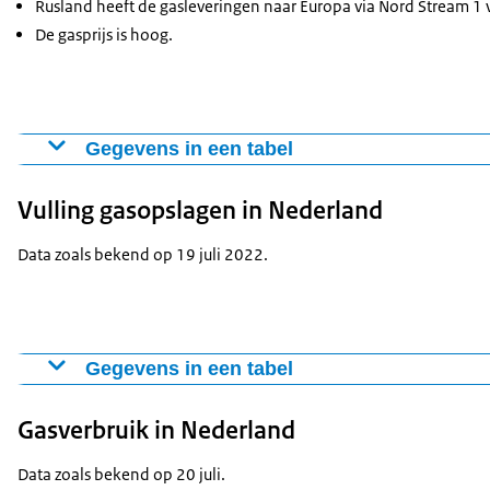
Rusland heeft de gasleveringen naar Europa via Nord Stream 1 
De gasprijs is hoog.
Gegevens in een tabel
Update zekerheid gasleveri
Vulling gasopslagen in Nederland
Vulling gasopslagen
60,7%
Gemiddeld gasverbruik in Nederland
547 GWh per d
Data zoals bekend op 19 juli 2022.
Gemiddelde aanvoer gas Europa per dag
12515 GWh per
Gasprijs Europa
€ 157,77 per 
Crisisniveau
Vroegtijdige w
Gegevens in een tabel
Vulling gasopslagen in Nederland
Gasverbruik in Nederland
13 juli 2022
19 juli 2022
Vulgraad in %
58,1%
60,7%
Data zoals bekend op 20 juli.
EU-vuldoel 1 november 2022
8