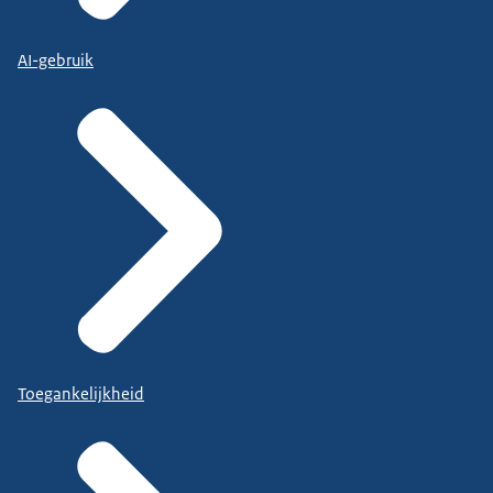
AI-gebruik
Toegankelijkheid