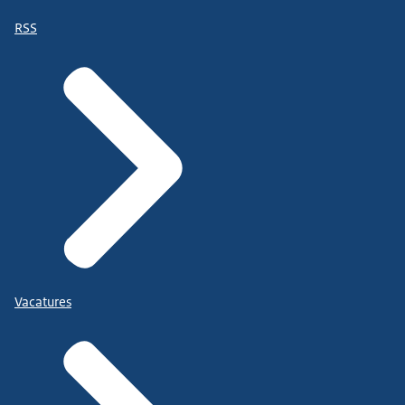
RSS
Vacatures