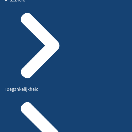
AI-gebruik
Toegankelijkheid