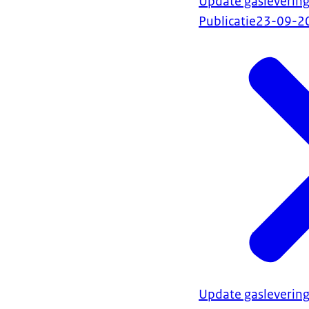
Update gasleverin
Publicatie
23-09-2
Update gasleverin