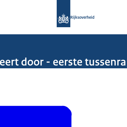
Naar de homepage van Rijksoverheid
Rijksoverheid
eert door - eerste tussenr