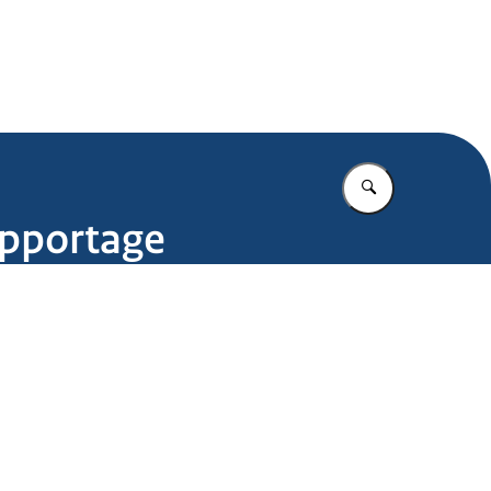
.nl
Vul in wat u z
apportage