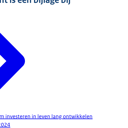
 is een bijlage bij
im investeren in leven lang ontwikkelen
2024