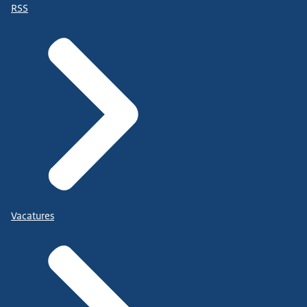
RSS
Vacatures