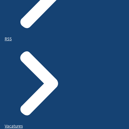
RSS
Vacatures