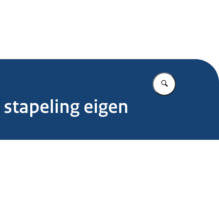
.nl
Vul in wat u z
stapeling eigen