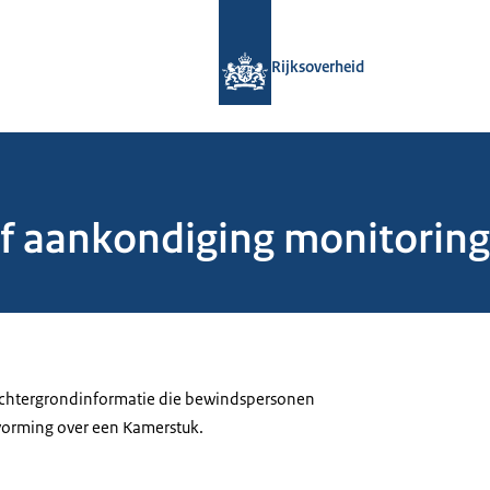
Naar de homepage van Rijksoverheid
Rijksoverheid
f aankondiging monitoring 
 achtergrondinformatie die bewindspersonen
tvorming over een Kamerstuk.