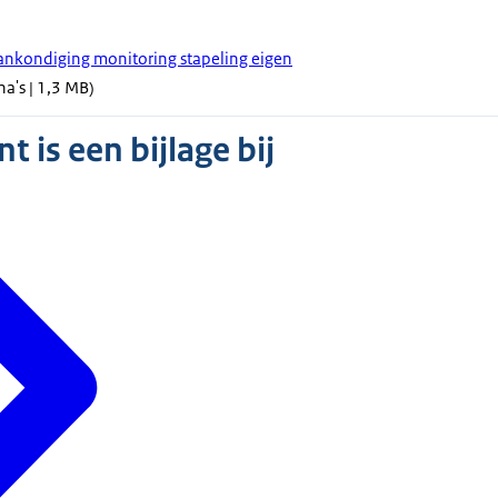
ankondiging monitoring stapeling eigen
na's | 1,3 MB)
 is een bijlage bij