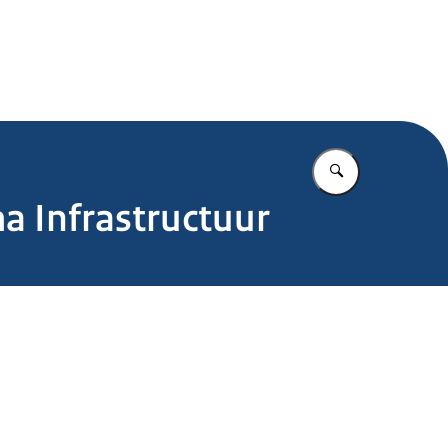
.nl
Vul in wat u z
 Infrastructuur