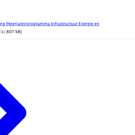
ang Meerjarenprogramma Infrastructuur Energie en
's | 807 kB)