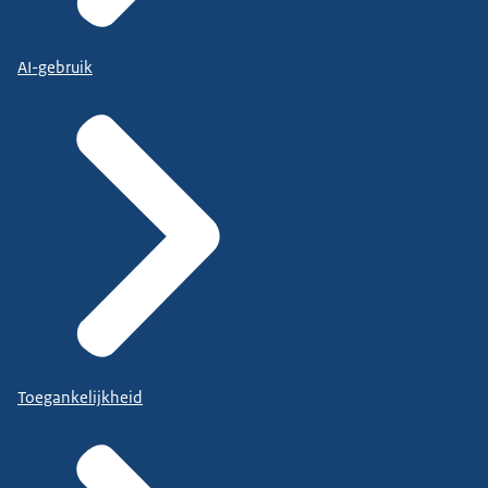
AI-gebruik
Toegankelijkheid