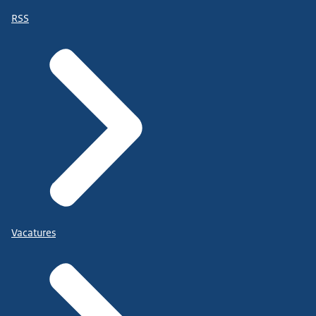
RSS
Vacatures