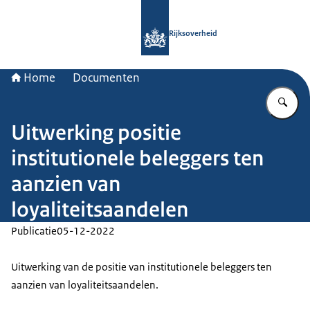
Naar de homepage van Rijksoverheid
Rijksoverheid
Home
Documenten
Vu
Uitwerking positie
institutionele beleggers ten
aanzien van
loyaliteitsaandelen
Publicatie
05-12-2022
Uitwerking van de positie van institutionele beleggers ten
aanzien van loyaliteitsaandelen.