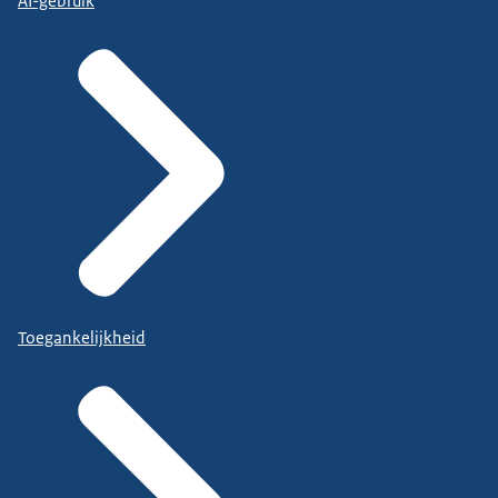
AI-gebruik
Toegankelijkheid