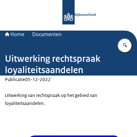
Naar de homepage van Rijksoverheid
Rijksoverheid
Home
Documenten
Vu
Uitwerking rechtspraak
loyaliteitsaandelen
Publicatie
05-12-2022
Uitwerking van rechtspraak op het gebied van
loyaliteitsaandelen.