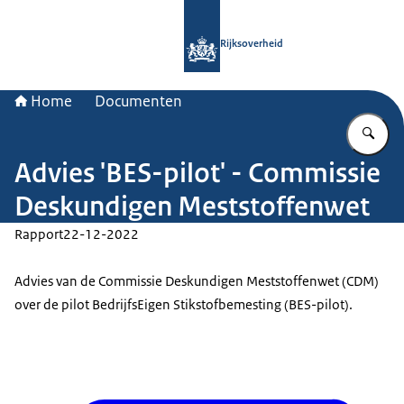
Naar de homepage van Rijksoverheid
Rijksoverheid
Home
Documenten
Vu
Advies 'BES-pilot' - Commissie
Deskundigen Meststoffenwet
Rapport
22-12-2022
Advies van de Commissie Deskundigen Meststoffenwet (CDM)
over de pilot BedrijfsEigen Stikstofbemesting (BES-pilot).