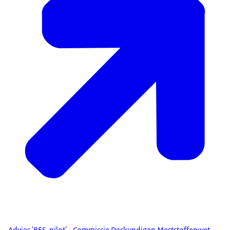
Advies 'BES-pilot' - Commissie Deskundigen Meststoffenwet