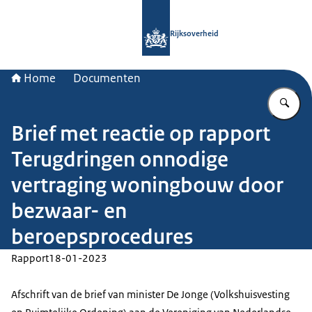
Naar de homepage van Rijksoverheid
Rijksoverheid
Home
Documenten
Vu
Brief met reactie op rapport
Terugdringen onnodige
vertraging woningbouw door
bezwaar- en
beroepsprocedures
Rapport
18-01-2023
Afschrift van de brief van minister De Jonge (Volkshuisvesting