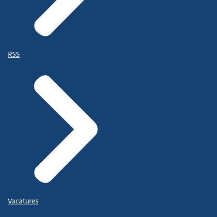
RSS
Vacatures