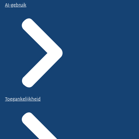
AI-gebruik
Toegankelijkheid