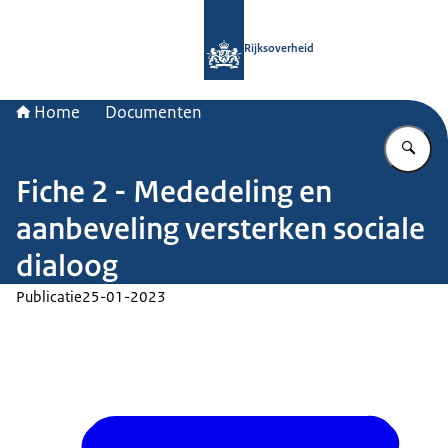
Naar de homepage van Rijksoverheid
Rijksoverheid
Home
Documenten
Vu
Fiche 2 - Mededeling en
aanbeveling versterken sociale
dialoog
Publicatie
25-01-2023