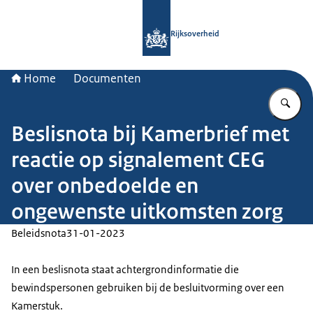
Naar de homepage van Rijksoverheid
Rijksoverheid
Home
Documenten
Vu
Beslisnota bij Kamerbrief met
reactie op signalement CEG
over onbedoelde en
ongewenste uitkomsten zorg
Beleidsnota
31-01-2023
In een beslisnota staat achtergrondinformatie die
bewindspersonen gebruiken bij de besluitvorming over een
Kamerstuk.