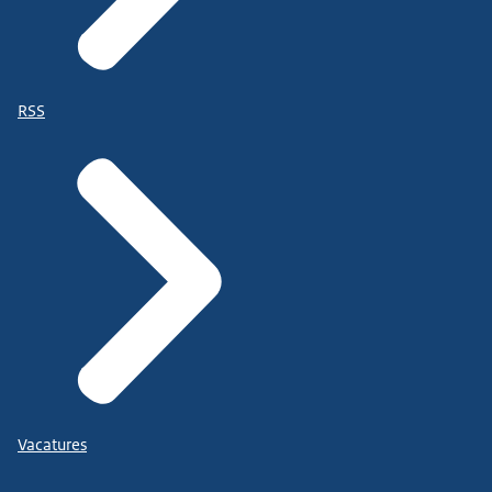
RSS
Vacatures