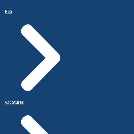
RSS
Vacatures