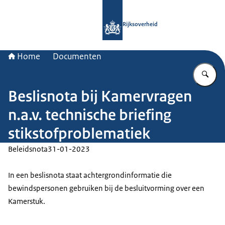
Naar de homepage van Rijksoverheid
Rijksoverheid
Home
Documenten
Vu
Beslisnota bij Kamervragen
n.a.v. technische briefing
stikstofproblematiek
Beleidsnota
31-01-2023
In een beslisnota staat achtergrondinformatie die
bewindspersonen gebruiken bij de besluitvorming over een
Kamerstuk.