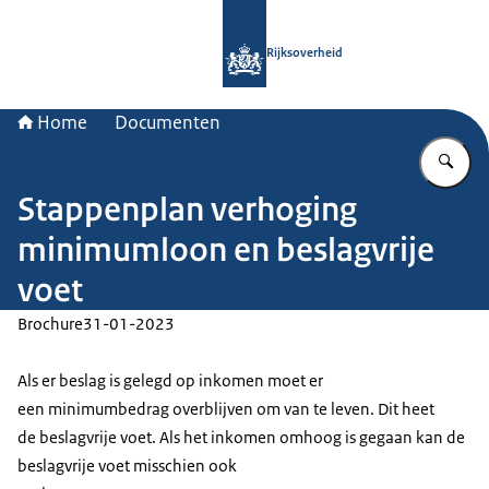
Naar de homepage van Rijksoverheid
Rijksoverheid
Home
Documenten
Vu
Stappenplan verhoging
minimumloon en beslagvrije
voet
Brochure
31-01-2023
Als er beslag is gelegd op inkomen moet er
een minimumbedrag overblijven om van te leven. Dit heet
de beslagvrije voet. Als het inkomen omhoog is gegaan kan de
beslagvrije voet misschien ook