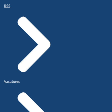
RSS
Vacatures