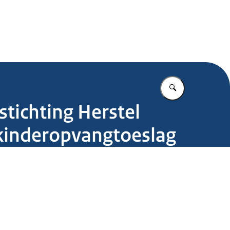
.nl
Vul in wat u z
stichting Herstel
kinderopvangtoeslag