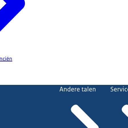
anciën
Andere talen
Servic