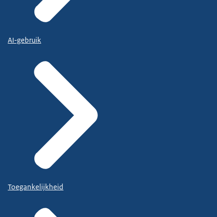
AI-gebruik
Toegankelijkheid