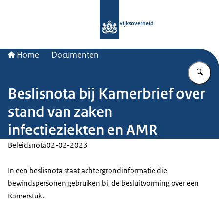
Naar de homepage van Rijksoverheid
Rijksoverheid
Home
Documenten
Vu
Beslisnota bij Kamerbrief over
stand van zaken
infectieziekten en AMR
Beleidsnota
02-02-2023
In een beslisnota staat achtergrondinformatie die
bewindspersonen gebruiken bij de besluitvorming over een
Kamerstuk.