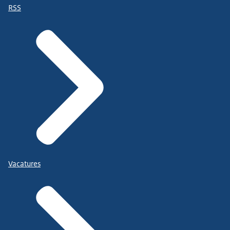
RSS
Vacatures