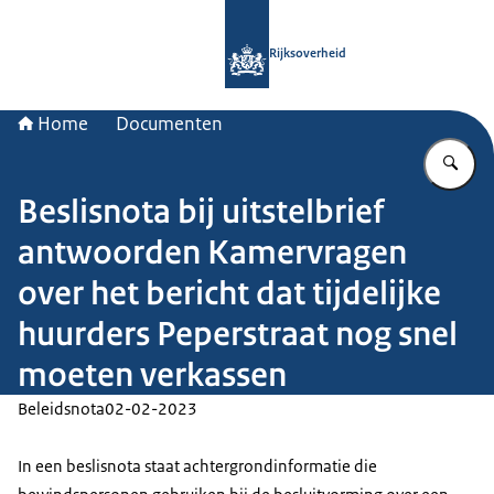
Naar de homepage van Rijksoverheid
Rijksoverheid
Home
Documenten
Vu
Beslisnota bij uitstelbrief
antwoorden Kamervragen
over het bericht dat tijdelijke
huurders Peperstraat nog snel
moeten verkassen
Beleidsnota
02-02-2023
In een beslisnota staat achtergrondinformatie die