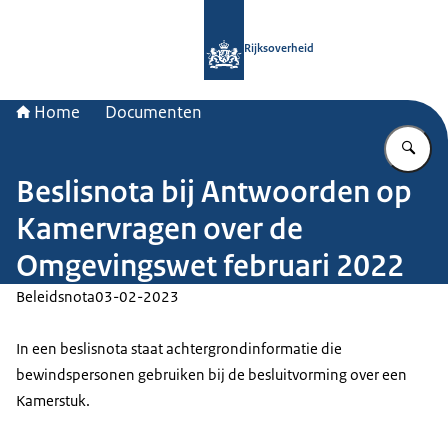
Naar de homepage van Rijksoverheid
Rijksoverheid
Home
Documenten
Vu
Beslisnota bij Antwoorden op
Kamervragen over de
Omgevingswet februari 2022
Beleidsnota
03-02-2023
In een beslisnota staat achtergrondinformatie die
bewindspersonen gebruiken bij de besluitvorming over een
Kamerstuk.