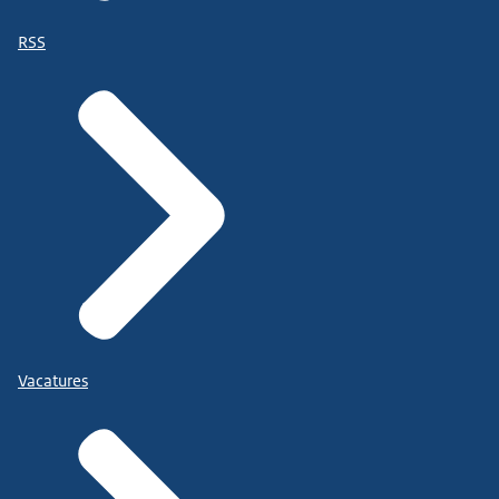
RSS
Vacatures