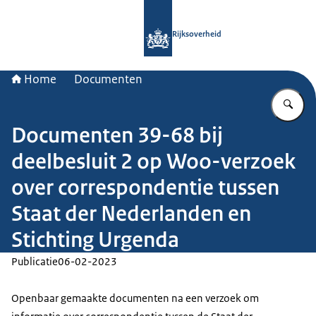
Naar de homepage van Rijksoverheid
Rijksoverheid
Home
Documenten
Vu
Documenten 39-68 bij
deelbesluit 2 op Woo-verzoek
over correspondentie tussen
Staat der Nederlanden en
Stichting Urgenda
Publicatie
06-02-2023
Openbaar gemaakte documenten na een verzoek om