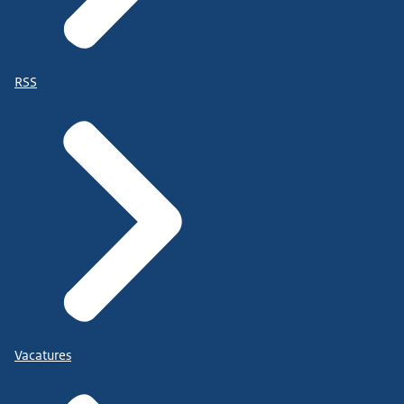
RSS
Vacatures