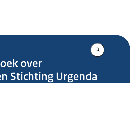
.nl
Vul in wat u z
zoek over
en Stichting Urgenda