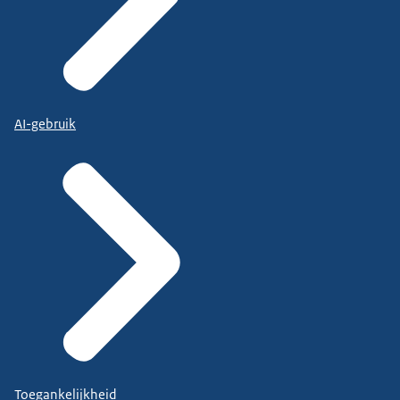
AI-gebruik
Toegankelijkheid