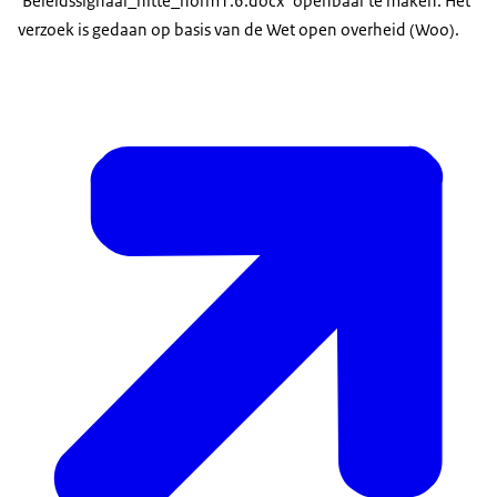
‘Beleidssignaal_hitte_norm1.6.docx’ openbaar te maken. Het
verzoek is gedaan op basis van de Wet open overheid (Woo).