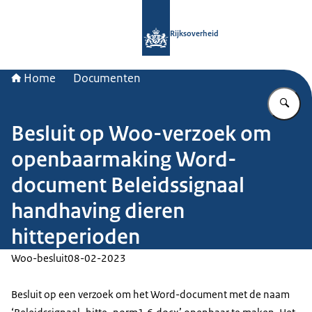
Naar de homepage van Rijksoverheid
Rijksoverheid
Home
Documenten
Vu
Besluit op Woo-verzoek om
openbaarmaking Word-
document Beleidssignaal
handhaving dieren
hitteperioden
Woo-besluit
08-02-2023
Besluit op een verzoek om het Word-document met de naam