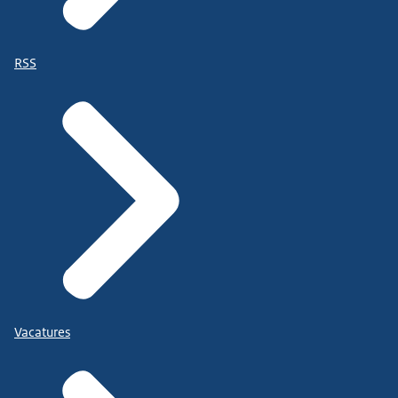
RSS
Vacatures