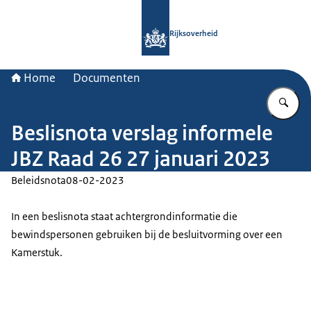
Naar de homepage van Rijksoverheid
Rijksoverheid
Home
Documenten
Vu
Beslisnota verslag informele
JBZ Raad 26 27 januari 2023
Beleidsnota
08-02-2023
In een beslisnota staat achtergrondinformatie die
bewindspersonen gebruiken bij de besluitvorming over een
Kamerstuk.