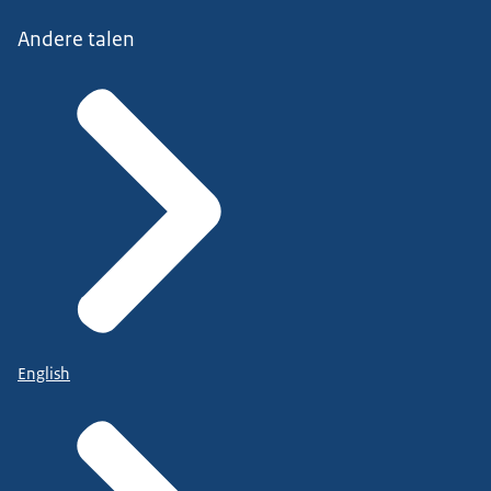
Andere talen
English