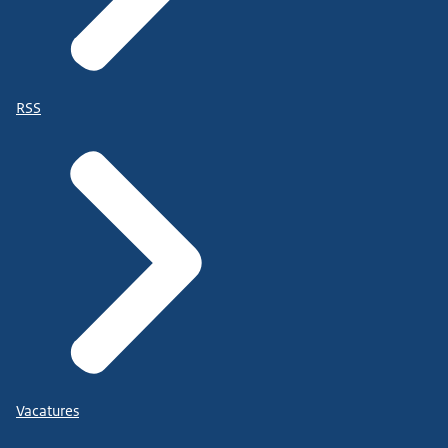
RSS
Vacatures