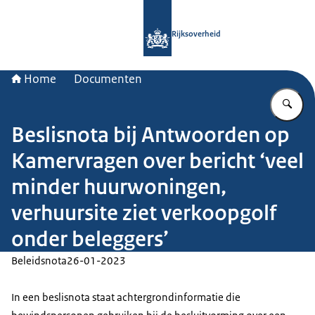
Naar de homepage van Rijksoverheid
Rijksoverheid
Home
Documenten
Vu
Beslisnota bij Antwoorden op
Kamervragen over bericht ‘veel
minder huurwoningen,
verhuursite ziet verkoopgolf
onder beleggers’
Beleidsnota
26-01-2023
In een beslisnota staat achtergrondinformatie die