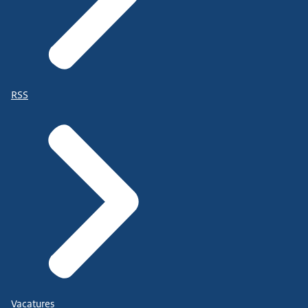
RSS
Vacatures