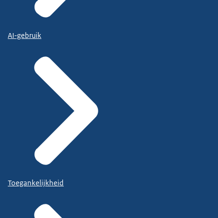
AI-gebruik
Toegankelijkheid