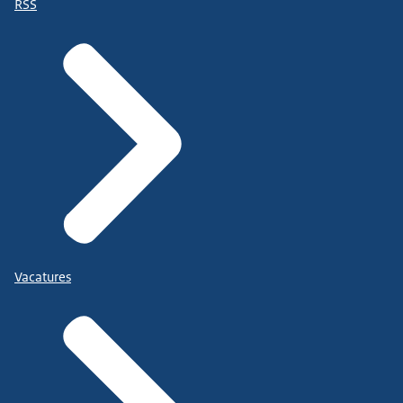
RSS
Vacatures