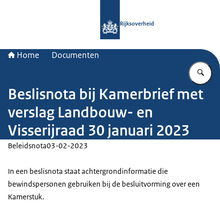
Naar de homepage van Rijksoverheid
Rijksoverheid
Home
Documenten
Vu
Beslisnota bij Kamerbrief met
verslag Landbouw- en
Visserijraad 30 januari 2023
Beleidsnota
03-02-2023
In een beslisnota staat achtergrondinformatie die
bewindspersonen gebruiken bij de besluitvorming over een
Kamerstuk.