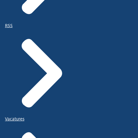
RSS
Vacatures