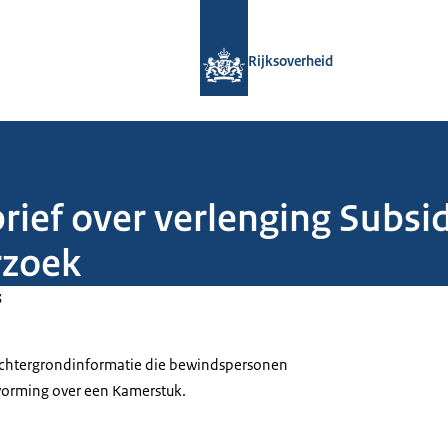
Naar de homepage van Rijksoverheid
Rijksoverheid
rief over verlenging Subsid
rzoek
3
 achtergrondinformatie die bewindspersonen
tvorming over een Kamerstuk.