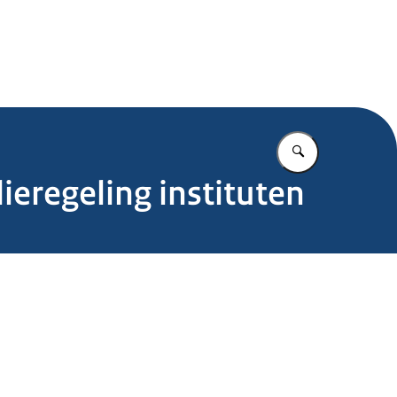
.nl
Vul in wat u z
ieregeling instituten