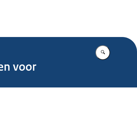
.nl
Vul in wat u z
en voor