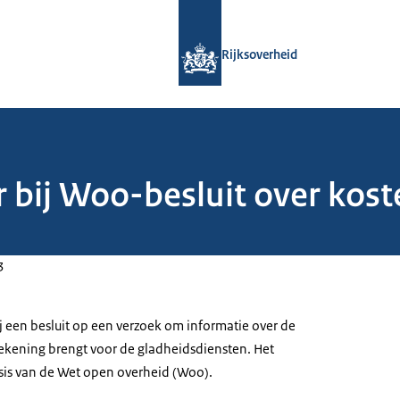
Naar de homepage van Rijksoverheid
Rijksoverheid
r bij Woo-besluit over kost
3
j een besluit op een verzoek om informatie over de
rekening brengt voor de gladheidsdiensten. Het
sis van de Wet open overheid (Woo).