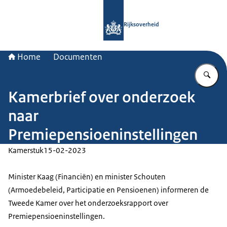
Naar de homepage van Rijksoverheid
Rijksoverheid
Home
Documenten
Vu
Kamerbrief over onderzoek
naar
Premiepensioeninstellingen
Kamerstuk
15-02-2023
Minister Kaag (Financiën) en minister Schouten
(Armoedebeleid, Participatie en Pensioenen) informeren de
Tweede Kamer over het onderzoeksrapport over
Premiepensioeninstellingen.