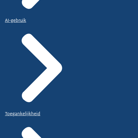
AI-gebruik
Toegankelijkheid