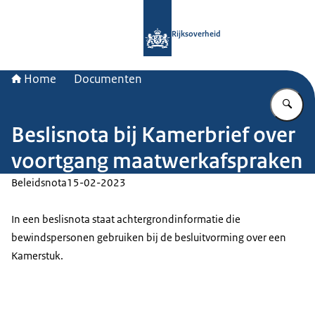
Naar de homepage van Rijksoverheid
Rijksoverheid
Home
Documenten
Vu
Beslisnota bij Kamerbrief over
voortgang maatwerkafspraken
Beleidsnota
15-02-2023
In een beslisnota staat achtergrondinformatie die
bewindspersonen gebruiken bij de besluitvorming over een
Kamerstuk.