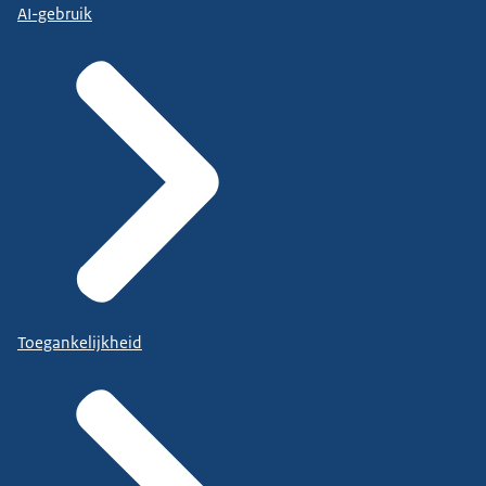
AI-gebruik
Toegankelijkheid