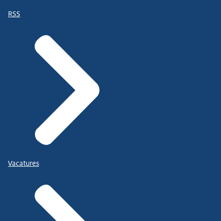
RSS
Vacatures