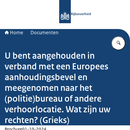
Naar de homepage van Rijksoverheid
Rijksoverheid
Home
Documenten
Vu
U bent aangehouden in
verband met een Europees
aanhoudingsbevel en
meegenomen naar het
(politie)bureau of andere
verhoorlocatie. Wat zijn uw
rechten? (Grieks)
Brochure
01-10-2024