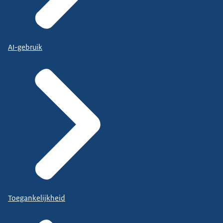
AI-gebruik
Toegankelijkheid