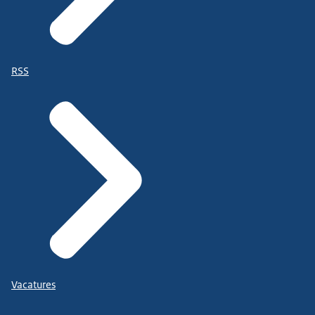
RSS
Vacatures