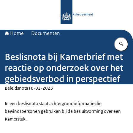
Naar de homepage van Rijksoverheid
Rijksoverheid
Home
Documenten
Vu
Beslisnota bij Kamerbrief met
reactie op onderzoek over het
gebiedsverbod in perspectief
Beleidsnota
16-02-2023
In een beslisnota staat achtergrondinformatie die
bewindspersonen gebruiken bij de besluitvorming over een
Kamerstuk.