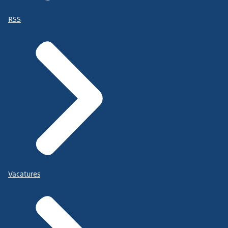
RSS
Vacatures