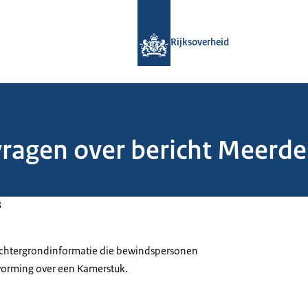
Naar de homepage van Rijksoverheid
Rijksoverheid
vragen over bericht Meerde
3
 achtergrondinformatie die bewindspersonen
tvorming over een Kamerstuk.