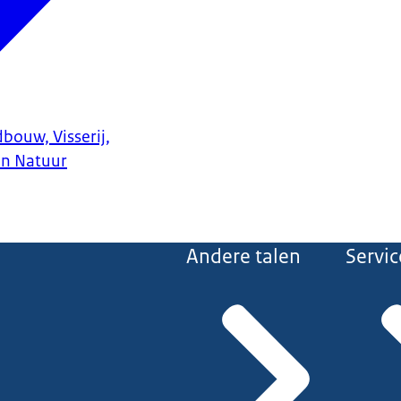
bouw, Visserij,
en Natuur
Andere talen
Servic