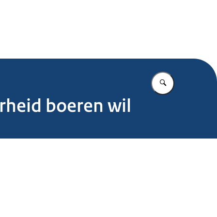
.nl
Vul in wat u z
rheid boeren wil