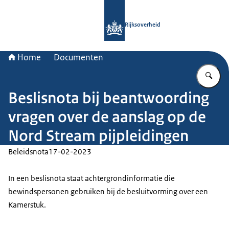
Naar de homepage van Rijksoverheid
Rijksoverheid
Home
Documenten
Vu
Beslisnota bij beantwoording
vragen over de aanslag op de
Nord Stream pijpleidingen
Beleidsnota
17-02-2023
In een beslisnota staat achtergrondinformatie die
bewindspersonen gebruiken bij de besluitvorming over een
Kamerstuk.