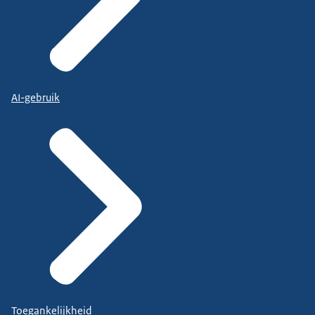
AI-gebruik
Toegankelijkheid