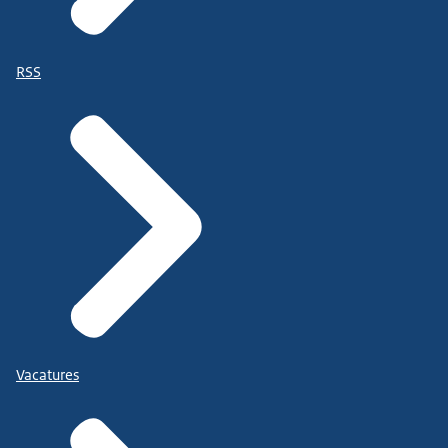
RSS
Vacatures