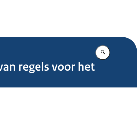
.nl
Vul in wat u z
an regels voor het