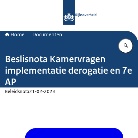
Naar de homepage van Rijksoverheid
Rijksoverheid
Home
Documenten
Vu
Beslisnota Kamervragen
implementatie derogatie en 7e
AP
Beleidsnota
21-02-2023