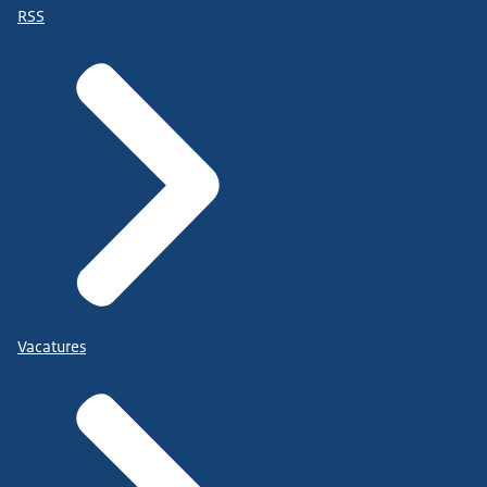
RSS
Vacatures