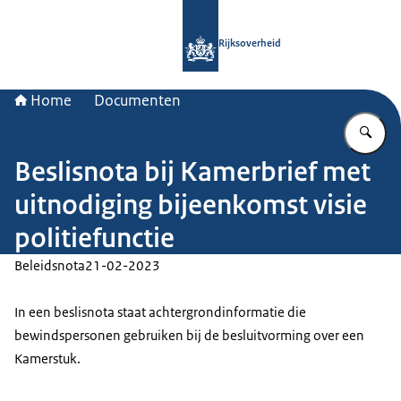
Naar de homepage van Rijksoverheid
Rijksoverheid
Home
Documenten
Vu
Beslisnota bij Kamerbrief met
uitnodiging bijeenkomst visie
politiefunctie
Beleidsnota
21-02-2023
In een beslisnota staat achtergrondinformatie die
bewindspersonen gebruiken bij de besluitvorming over een
Kamerstuk.