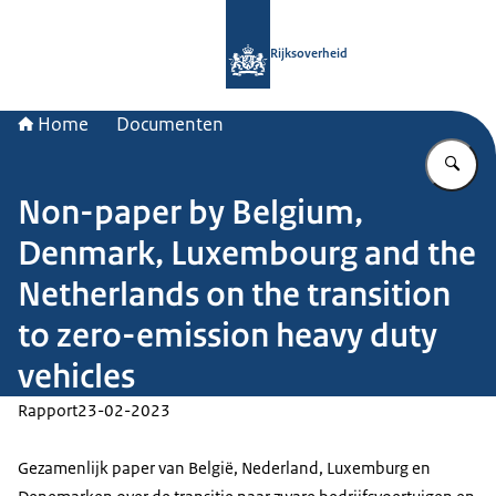
Naar de homepage van Rijksoverheid
Rijksoverheid
Home
Documenten
Vu
Non-paper by Belgium,
Denmark, Luxembourg and the
Netherlands on the transition
to zero-emission heavy duty
vehicles
Rapport
23-02-2023
Gezamenlijk paper van België, Nederland, Luxemburg en