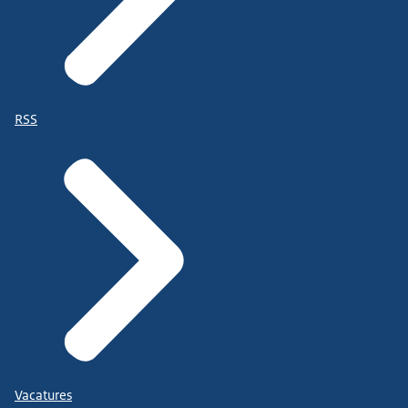
RSS
Vacatures