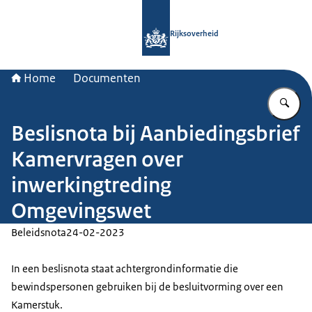
Naar de homepage van Rijksoverheid
Rijksoverheid
Home
Documenten
Vu
Beslisnota bij Aanbiedingsbrief
Kamervragen over
inwerkingtreding
Omgevingswet
Beleidsnota
24-02-2023
In een beslisnota staat achtergrondinformatie die
bewindspersonen gebruiken bij de besluitvorming over een
Kamerstuk.