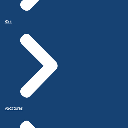
RSS
Vacatures