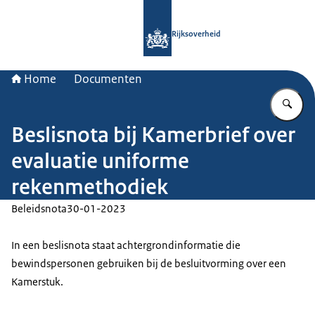
Naar de homepage van Rijksoverheid
Rijksoverheid
Home
Documenten
Vu
Beslisnota bij Kamerbrief over
evaluatie uniforme
rekenmethodiek
Beleidsnota
30-01-2023
In een beslisnota staat achtergrondinformatie die
bewindspersonen gebruiken bij de besluitvorming over een
Kamerstuk.