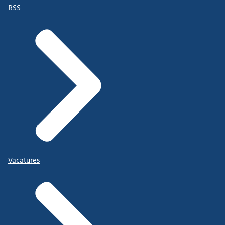
RSS
Vacatures